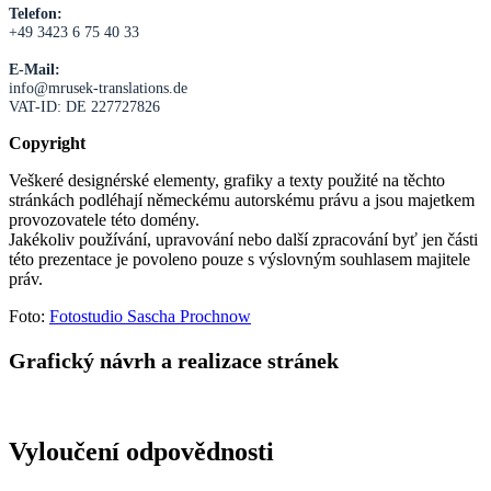
Telefon:
+49 3423 6 75 40 33
E-Mail:
info@mrusek-translations.de
VAT-ID: DE 227727826
Copyright
Veškeré designérské elementy, grafiky a texty použité na těchto
stránkách podléhají německému autorskému právu a jsou majetkem
provozovatele této domény.
Jakékoliv používání, upravování nebo další zpracování byť jen části
této prezentace je povoleno pouze s výslovným souhlasem majitele
práv.
Foto:
Fotostudio Sascha Prochnow
Grafický návrh a realizace stránek
Vyloučení odpovědnosti