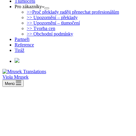
Tlumočení
Pro zákazníky
>>Proč překlady raději přenechat profesionálům
>> Upozornění – překlady
>> Upozornění – tlumočení
>> Tvorba cen
>> Obchodní podmínky
Partneři
Reference
Tiráž
Viola Mrusek
Menü